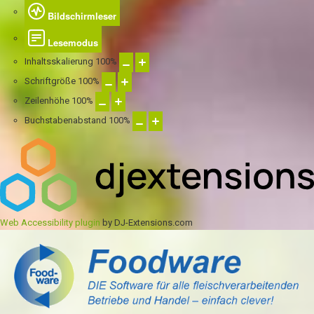
Bildschirmleser
Lesemodus
Inhaltsskalierung
100
%
Schriftgröße
100
%
Zeilenhöhe
100
%
Buchstabenabstand
100
%
Web Accessibility plugin
by DJ-Extensions.com