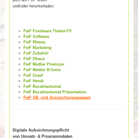
und/oder herunterladen:
FwF Foodware ThekenTV
FwF Software
FwF Rhewa
FwF Marketing
FwF Zubehör
FwF Ohaus
FwF Mettler Premium
FwF Mettler B-Serie
FwF Graef
FwF Hendi
FwF Bezahlautomat
FwF Bezahlautomat Präsentation
FwF SB- und Auszeichungswaagen
Digitale Aufzeichnungspflicht
von Umsatz- & Programmdaten