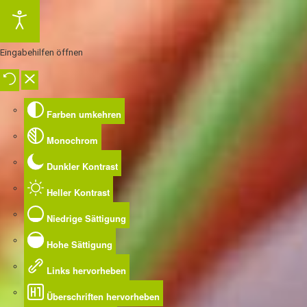
Eingabehilfen öffnen
Farben umkehren
Monochrom
Dunkler Kontrast
Heller Kontrast
Niedrige Sättigung
Hohe Sättigung
Links hervorheben
Überschriften hervorheben