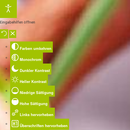
Eingabehilfen öffnen
Farben umkehren
Monochrom
Dunkler Kontrast
Heller Kontrast
Niedrige Sättigung
Hohe Sättigung
Links hervorheben
Überschriften hervorheben