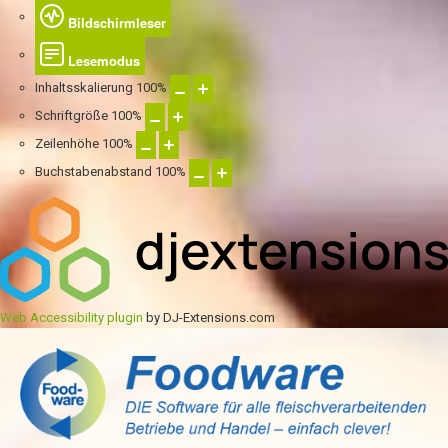
Bildschirmleser
Lesemodus
Inhaltsskalierung
100
%
Schriftgröße
100
%
Zeilenhöhe
100
%
Buchstabenabstand
100
%
Web Accessibility plugin
by DJ-Extensions.com