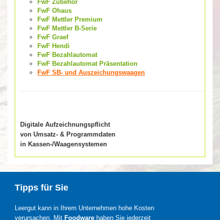
FwF Zubehör
FwF Ohaus
FwF Mettler Premium
FwF Mettler B-Serie
FwF Graef
FwF Hendi
FwF Bezahlautomat
FwF Bezahlautomat Präsentation
FwF SB- und Auszeichungswaagen
Digitale Aufzeichnungspflicht
von Umsatz- & Programmdaten
in Kassen-/Waagensystemen
Tipps für Sie
Leergut kann in Ihrem Unternehmen hohe Kosten
verursachen. Mit
Foodware
haben Sie jederzeit